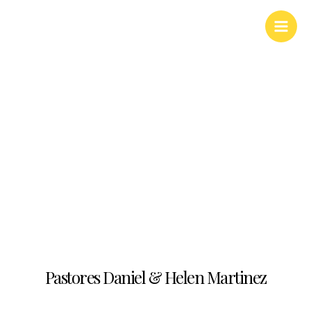
Ir
Main
al
Men
contenido
Nuestra Iglesia
Pastores Daniel & Helen Martinez